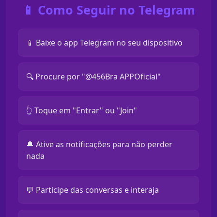
📱 Como Seguir no Telegram
📱 Baixe o app Telegram no seu dispositivo
🔍 Procure por "@456Bra APPOficial"
👆 Toque em "Entrar" ou "Join"
🔔 Ative as notificações para não perder
nada
💬 Participe das conversas e interaja