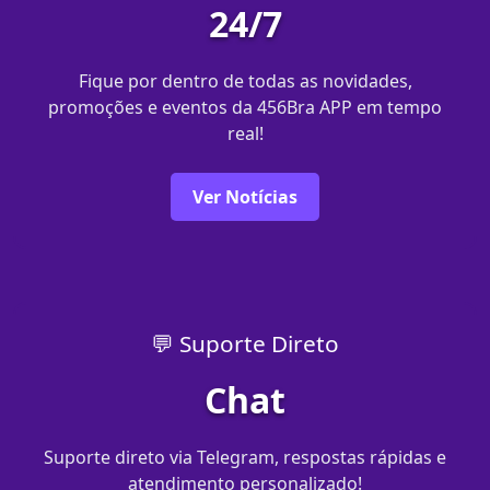
24/7
Fique por dentro de todas as novidades,
promoções e eventos da 456Bra APP em tempo
real!
Ver Notícias
💬 Suporte Direto
Chat
Suporte direto via Telegram, respostas rápidas e
atendimento personalizado!