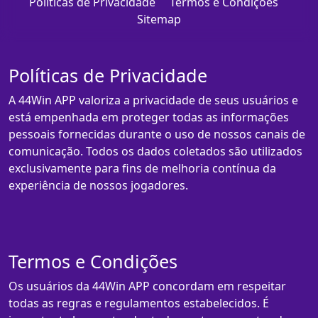
Políticas de Privacidade
Termos e Condições
Sitemap
Políticas de Privacidade
A 44Win APP valoriza a privacidade de seus usuários e
está empenhada em proteger todas as informações
pessoais fornecidas durante o uso de nossos canais de
comunicação. Todos os dados coletados são utilizados
exclusivamente para fins de melhoria contínua da
experiência de nossos jogadores.
Termos e Condições
Os usuários da 44Win APP concordam em respeitar
todas as regras e regulamentos estabelecidos. É