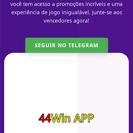
você tem acesso a promoções incríveis e uma
experiência de jogo inigualável. Junte-se aos
vencedores agora!
SEGUIR NO TELEGRAM