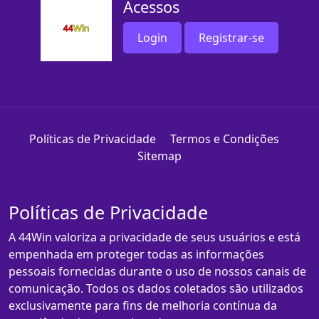
Acessos
Login
Registrar-se
Políticas de Privacidade
Termos e Condições
Sitemap
Políticas de Privacidade
A 44Win valoriza a privacidade de seus usuários e está
empenhada em proteger todas as informações
pessoais fornecidas durante o uso de nossos canais de
comunicação. Todos os dados coletados são utilizados
exclusivamente para fins de melhoria contínua da