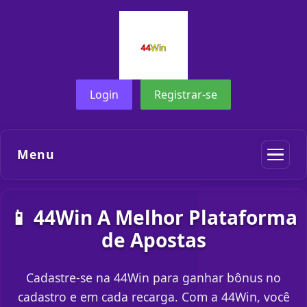
Login
Registrar-se
Menu
📱 44Win A Melhor Plataforma
de Apostas
Cadastre-se na 44Win para ganhar bônus no
cadastro e em cada recarga. Com a 44Win, você