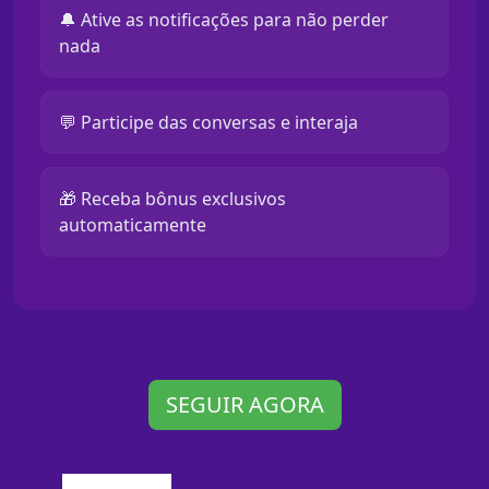
🔔 Ative as notificações para não perder
nada
💬 Participe das conversas e interaja
🎁 Receba bônus exclusivos
automaticamente
SEGUIR AGORA