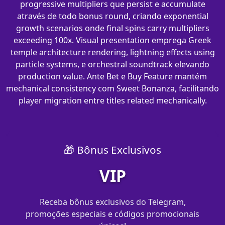
progressive multipliers que persist e accumulate
através de todo bonus round, criando exponential
growth scenarios onde final spins carry multipliers
exceeding 100x. Visual presentation emprega Greek
temple architecture rendering, lightning effects using
particle systems, e orchestral soundtrack elevando
production value. Ante Bet e Buy Feature mantém
mechanical consistency com Sweet Bonanza, facilitando
player migration entre titles related mechanically.
🎁 Bônus Exclusivos
VIP
Receba bônus exclusivos do Telegram,
promoções especiais e códigos promocionais