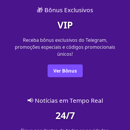
🎁 Bônus Exclusivos
VIP
Receba bônus exclusivos do Telegram,
promoções especiais e códigos promocionais
únicos!
Ver Bônus
📢 Notícias em Tempo Real
24/7