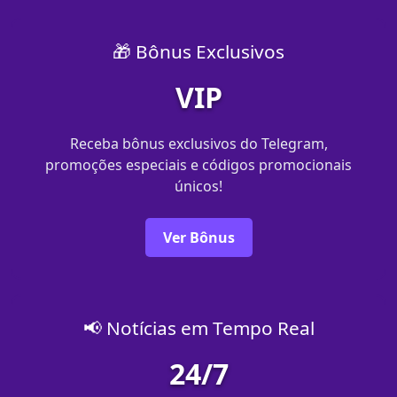
🎁 Bônus Exclusivos
VIP
Receba bônus exclusivos do Telegram,
promoções especiais e códigos promocionais
únicos!
Ver Bônus
📢 Notícias em Tempo Real
24/7