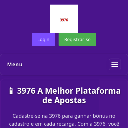
Login
Registrar-se
Menu
📱 3976 A Melhor Plataforma
de Apostas
Cadastre-se na 3976 para ganhar bônus no
cadastro e em cada recarga. Com a 3976, você