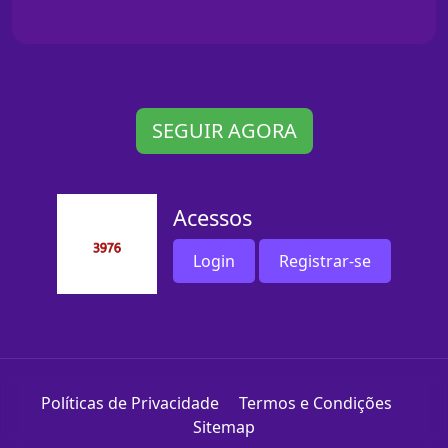
SEGUIR AGORA
Acessos
Login
Registrar-se
Políticas de Privacidade
Termos e Condições
Sitemap