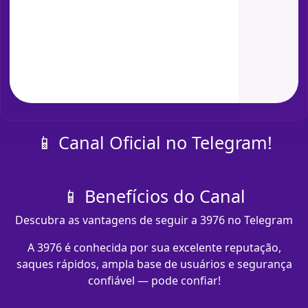
📱 Canal Oficial no Telegram!
📱 Benefícios do Canal
Descubra as vantagens de seguir a 3976 no Telegram
A 3976 é conhecida por sua excelente reputação,
saques rápidos, ampla base de usuários e segurança
confiável — pode confiar!