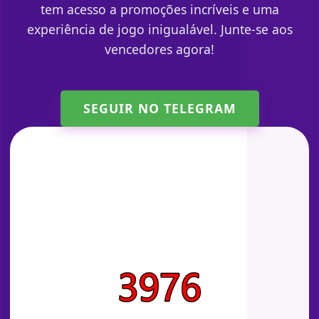
tem acesso a promoções incríveis e uma
experiência de jogo inigualável. Junte-se aos
vencedores agora!
SEGUIR NO TELEGRAM