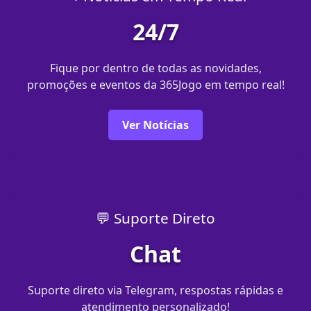
24/7
Fique por dentro de todas as novidades,
promoções e eventos da 365Jogo em tempo real!
Ver Notícias
💬 Suporte Direto
Chat
Suporte direto via Telegram, respostas rápidas e
atendimento personalizado!