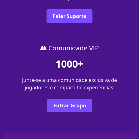
Falar Suporte
👥 Comunidade VIP
1000+
Junte-se a uma comunidade exclusiva de
jogadores e compartilhe experiências!
Entrar Grupo