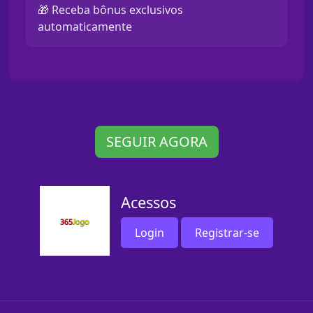
🎁 Receba bônus exclusivos
automaticamente
SEGUIR AGORA
Acessos
Login
Registrar-se