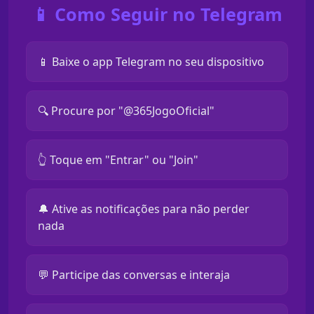
📱 Como Seguir no Telegram
📱 Baixe o app Telegram no seu dispositivo
🔍 Procure por "@365JogoOficial"
👆 Toque em "Entrar" ou "Join"
🔔 Ative as notificações para não perder
nada
💬 Participe das conversas e interaja