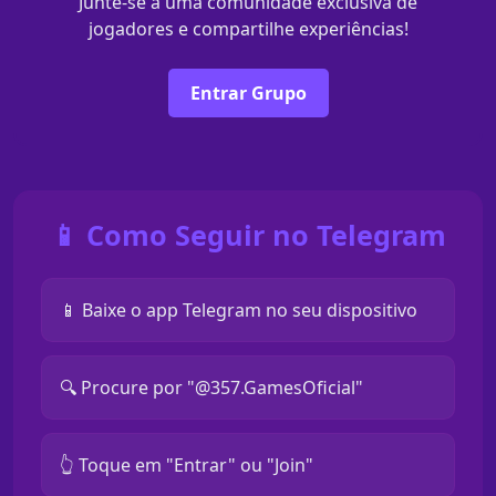
Junte-se a uma comunidade exclusiva de
jogadores e compartilhe experiências!
Entrar Grupo
📱 Como Seguir no Telegram
📱 Baixe o app Telegram no seu dispositivo
🔍 Procure por "@357.GamesOficial"
👆 Toque em "Entrar" ou "Join"