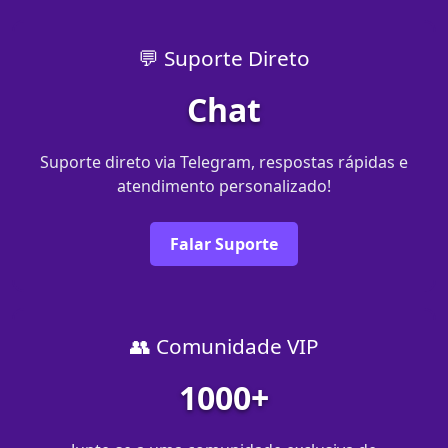
💬 Suporte Direto
Chat
Suporte direto via Telegram, respostas rápidas e
atendimento personalizado!
Falar Suporte
👥 Comunidade VIP
1000+