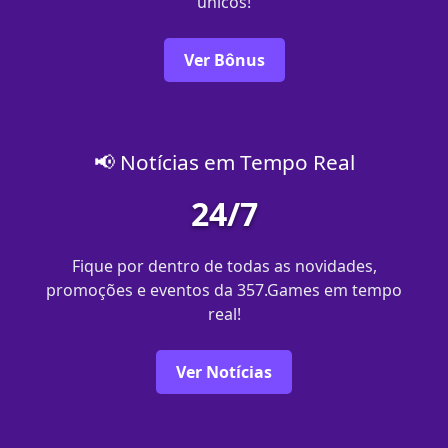
únicos!
Ver Bônus
📢 Notícias em Tempo Real
24/7
Fique por dentro de todas as novidades,
promoções e eventos da 357.Games em tempo
real!
Ver Notícias