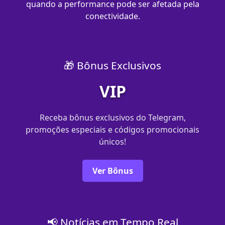
quando a performance pode ser afetada pela
conectividade.
🎁 Bônus Exclusivos
VIP
Receba bônus exclusivos do Telegram,
promoções especiais e códigos promocionais
únicos!
Ver Bônus
📢 Notícias em Tempo Real