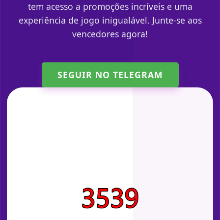
tem acesso a promoções incríveis e uma
experiência de jogo inigualável. Junte-se aos
vencedores agora!
SEGUIR NO TELEGRAM