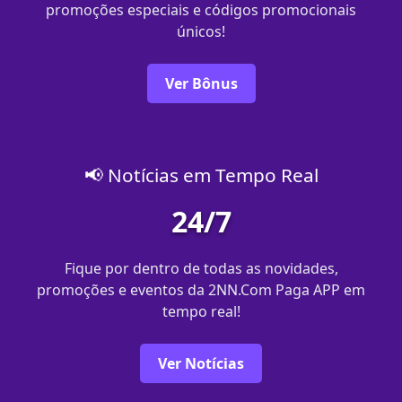
promoções especiais e códigos promocionais
únicos!
Ver Bônus
📢 Notícias em Tempo Real
24/7
Fique por dentro de todas as novidades,
promoções e eventos da 2NN.Com Paga APP em
tempo real!
Ver Notícias