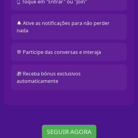
👆 Toque em "Entrar" ou "Join"
🔔 Ative as notificações para não perder
nada
💬 Participe das conversas e interaja
🎁 Receba bônus exclusivos
automaticamente
SEGUIR AGORA