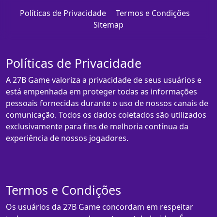
Políticas de Privacidade
Termos e Condições
Sitemap
Políticas de Privacidade
A 27B Game valoriza a privacidade de seus usuários e
está empenhada em proteger todas as informações
pessoais fornecidas durante o uso de nossos canais de
comunicação. Todos os dados coletados são utilizados
exclusivamente para fins de melhoria contínua da
experiência de nossos jogadores.
Termos e Condições
Os usuários da 27B Game concordam em respeitar