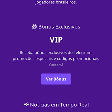
jogadores brasileiros.
🎁 Bônus Exclusivos
VIP
Receba bônus exclusivos do Telegram,
promoções especiais e códigos promocionais
únicos!
Ver Bônus
📢 Notícias em Tempo Real