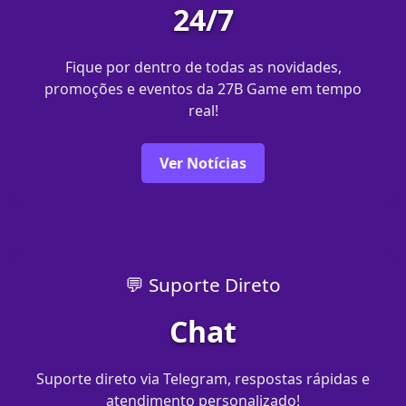
24/7
Fique por dentro de todas as novidades,
promoções e eventos da 27B Game em tempo
real!
Ver Notícias
💬 Suporte Direto
Chat
Suporte direto via Telegram, respostas rápidas e
atendimento personalizado!