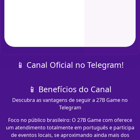
📱 Canal Oficial no Telegram!
📱 Benefícios do Canal
Descubra as vantagens de seguir a 27B Game no
Telegram
Foco no público brasileiro: O 27B Game com​ oferece
um atendimento totalmente em português e participa
de eventos locais, se aproximando ainda mais dos