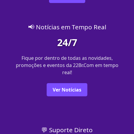
📢 Notícias em Tempo Real
24/7
Fique por dentro de todas as novidades,
promoções e eventos da 22Br.Com em tempo
real!
Ver Notícias
💬 Suporte Direto