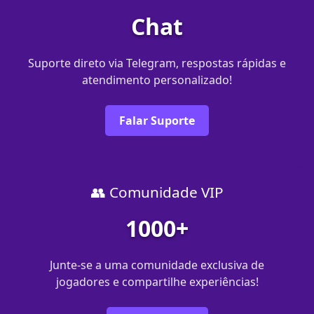
Chat
Suporte direto via Telegram, respostas rápidas e
atendimento personalizado!
Falar Suporte
👥 Comunidade VIP
1000+
Junte-se a uma comunidade exclusiva de
jogadores e compartilhe experiências!