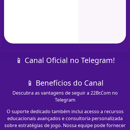
📱 Canal Oficial no Telegram!
📱 Benefícios do Canal
Descubra as vantagens de seguir a 22Br.Com no
Telegram
O suporte dedicado também inclui acesso a recursos
educacionais avançados e consultoria personalizada
sobre estratégias de jogo. Nossa equipe pode fornecer