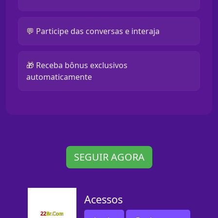
💬 Participe das conversas e interaja
🎁 Receba bônus exclusivos
automaticamente
SEGUIR AGORA
Acessos