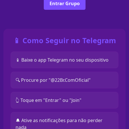
Entrar Grupo
📱 Como Seguir no Telegram
📱 Baixe o app Telegram no seu dispositivo
🔍 Procure por "@22Br.ComOficial"
👆 Toque em "Entrar" ou "Join"
🔔 Ative as notificações para não perder
nada