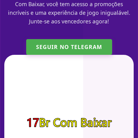
Com Baixar, você tem acesso a promoções
incríveis e uma experiência de jogo inigualável.
Junte-se aos vencedores agora!
SEGUIR NO TELEGRAM