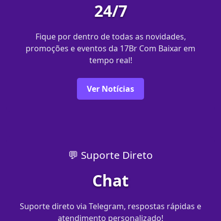
24/7
Fique por dentro de todas as novidades,
promoções e eventos da 17Br Com Baixar em
tempo real!
Ver Notícias
💬 Suporte Direto
Chat
Suporte direto via Telegram, respostas rápidas e
atendimento personalizado!