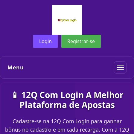
Login
Registrar-se
Menu
📱 12Q Com Login A Melhor
Plataforma de Apostas
Cadastre-se na 12Q Com Login para ganhar
bônus no cadastro e em cada recarga. Com a 12Q