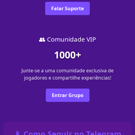
Falar Suporte
👥 Comunidade VIP
1000+
Junte-se a uma comunidade exclusiva de
jogadores e compartilhe experiências!
Entrar Grupo
📱 Como Seguir no Telegram