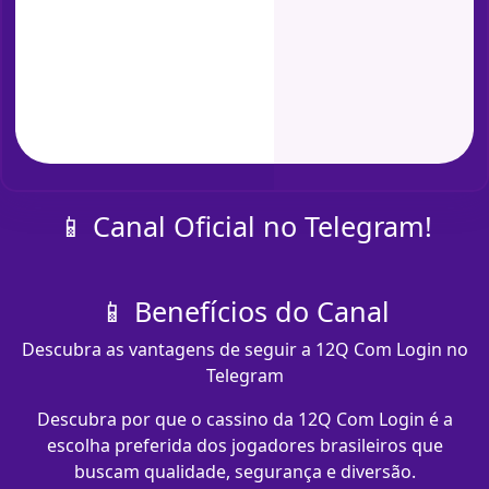
📱 Canal Oficial no Telegram!
📱 Benefícios do Canal
Descubra as vantagens de seguir a 12Q Com Login no
Telegram
Descubra por que o cassino da 12Q Com Login é a
escolha preferida dos jogadores brasileiros que
buscam qualidade, segurança e diversão.