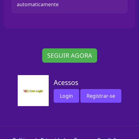
automaticamente
SEGUIR AGORA
Acessos
Login
Registrar-se