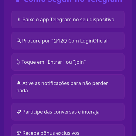
📱 Baixe o app Telegram no seu dispositivo
🔍 Procure por "@12Q Com LoginOficial"
👆 Toque em "Entrar" ou "Join"
🔔 Ative as notificações para não perder
nada
💬 Participe das conversas e interaja
🎁 Receba bônus exclusivos