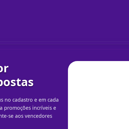
or
postas
s no cadastro e em cada
a promoções incríveis e
unte-se aos vencedores