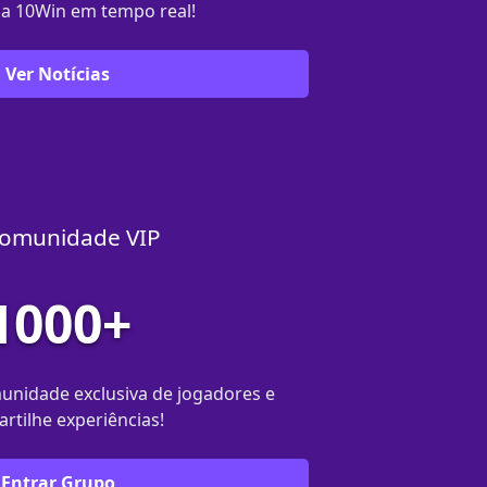
a 10Win em tempo real!
Ver Notícias
Comunidade VIP
1000+
unidade exclusiva de jogadores e
rtilhe experiências!
Entrar Grupo