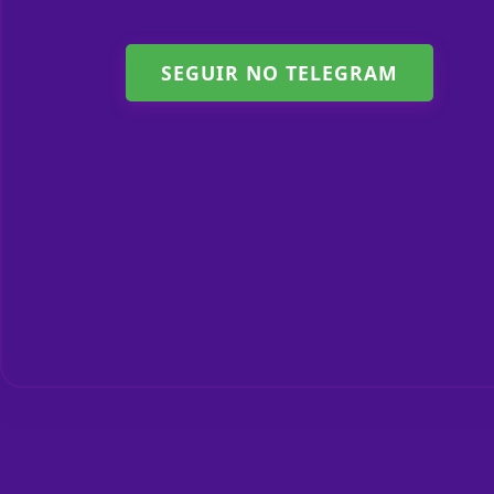
SEGUIR NO TELEGRAM