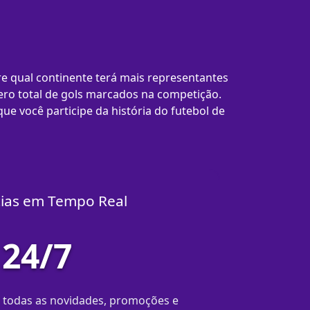
e qual continente terá mais representantes
ero total de gols marcados na competição.
e você participe da história do futebol de
cias em Tempo Real
24/7
e todas as novidades, promoções e