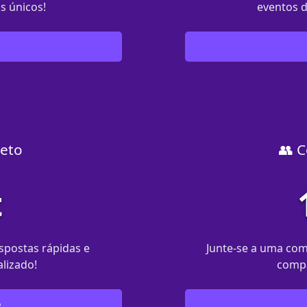
s únicos!
eventos d
reto
👥 
t
espostas rápidas e
Junte-se a uma com
lizado!
compa
e