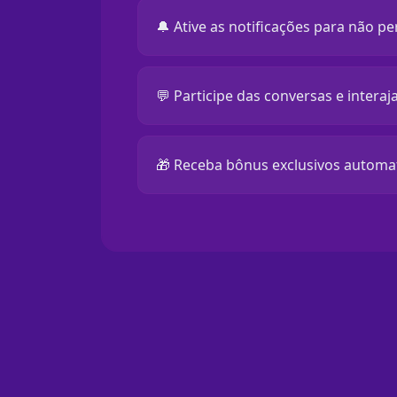
🔔 Ative as notificações para não p
💬 Participe das conversas e interaj
🎁 Receba bônus exclusivos autom