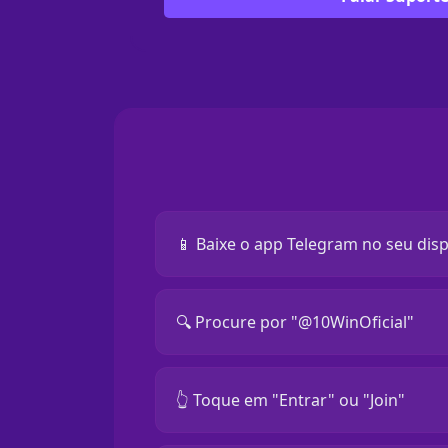
📱 Baixe o app Telegram no seu disp
🔍 Procure por "@10WinOficial"
👆 Toque em "Entrar" ou "Join"