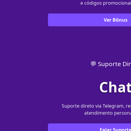
e códigos promocionai
Ver Bônus
💬 Suporte Di
Cha
Suporte direto via Telegram, r
atendimento persona
Falar Suport