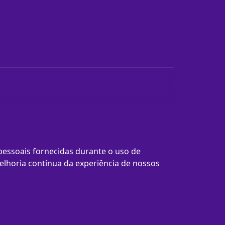
pessoais fornecidas durante o uso de
elhoria contínua da experiência de nossos