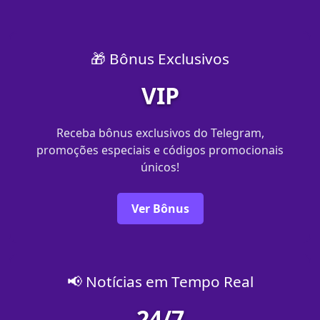
🎁 Bônus Exclusivos
VIP
Receba bônus exclusivos do Telegram,
promoções especiais e códigos promocionais
únicos!
Ver Bônus
📢 Notícias em Tempo Real
24/7