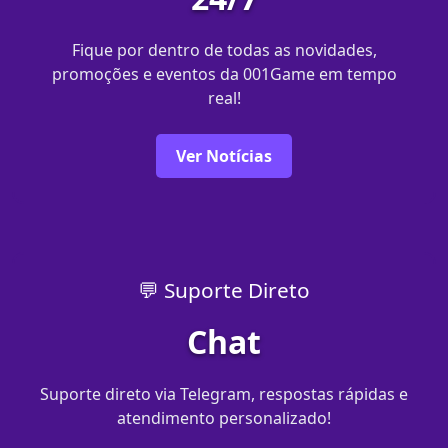
Fique por dentro de todas as novidades,
promoções e eventos da 001Game em tempo
real!
Ver Notícias
💬 Suporte Direto
Chat
Suporte direto via Telegram, respostas rápidas e
atendimento personalizado!