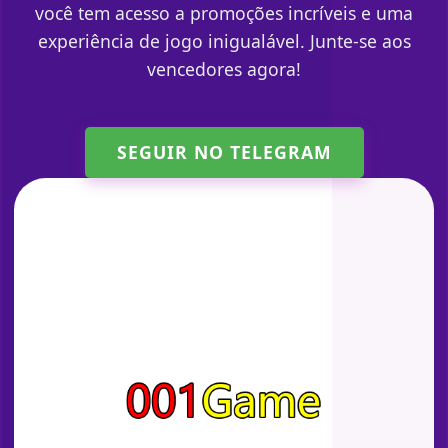
você tem acesso a promoções incríveis e uma
experiência de jogo inigualável. Junte-se aos
vencedores agora!
SEGUIR NO TELEGRAM